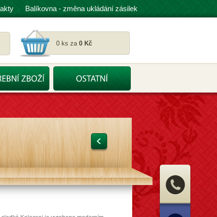
akty
Balíkovna - změna ukládání zásilek
0 ks za
0 Kč