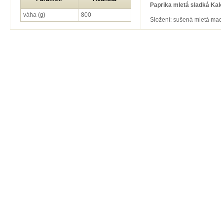
Paprika mletá sladká Kalo
váha (g)
800
Složení: sušená mletá ma