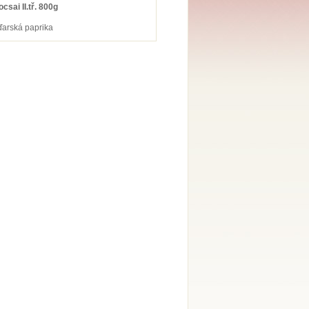
csai II.tř. 800g
ďarská paprika