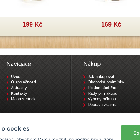
199 Kč
169 Kč
Úvod
Jak nakupovat
O společnosti
Obchodní podmínky
Aktuality
Reklamační řád
Kontakty
Rady při nákupu
Mapa stránek
Výhody nákupu
Doprava zdarma
Tyršova 1840/10, 702 00 Ostrava / Tel: 733 644 777
 o cookies
So
okies, abychom Vám umožnili pohodlné prohlížení