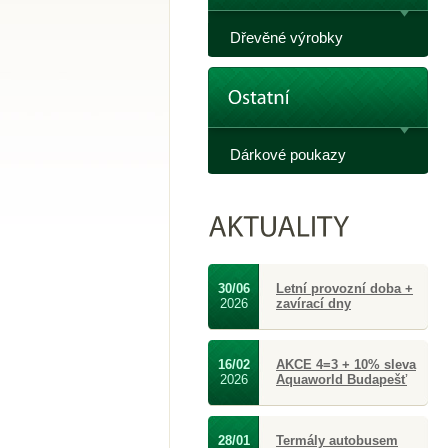
Dřevěné výrobky
Dárkové poukazy
30/06
Letní provozní doba +
2026
zavírací dny
16/02
AKCE 4=3 + 10% sleva
2026
Aquaworld Budapešť
28/01
Termály autobusem