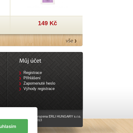
149 Kč
199 Kč
vše
Registrace
Přihlášení
Zapomenuté heslo
Výhody registrace
Všechna práva vyhrazena ERLI HUNGARY s.r.o.
vyrobilo
Eline.cz
, 2013
uhlasím