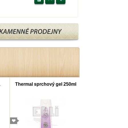
a
Thermal sprchový gel 250ml
Thermal šampon