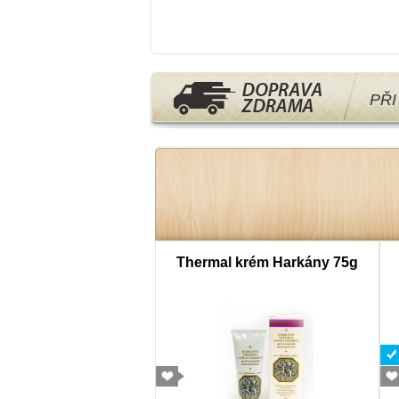
PŘ
mborový cukr 40g
Thermal krém Harkány 75g