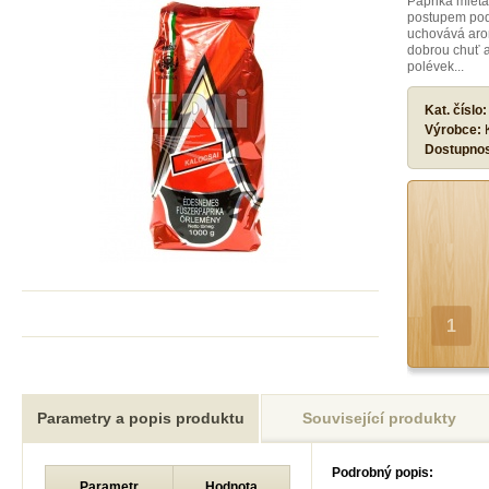
Paprika mlet
postupem podl
uchovává arom
dobrou chuť a
polévek...
Kat. číslo
Výrobce:
Dostupno
Parametry a popis produktu
Související produkty
Podrobný popis:
Parametr
Hodnota