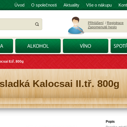
Úvod
O společnosti
Aktuality
Vše o nákupu
Kont
Přihlášení
/
Registrace
Zapomenuté heslo
csai II.tř. 800g
sladká Kalocsai II.tř. 800g
Popis