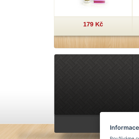
29 Kč
179 Kč
Informace
Používáme co