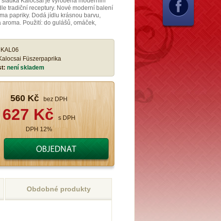
á sladká Kalocsai je vyrobena moderním
e tradiční receptury. Nové moderní balení
a papriky. Dodá jídlu krásnou barvu,
 aroma. Použití: do gulášů, omáček,
:
KAL06
Kalocsai Füszerpaprika
st:
není skladem
560 Kč
bez DPH
627 Kč
s DPH
DPH 12%
Obdobné produkty