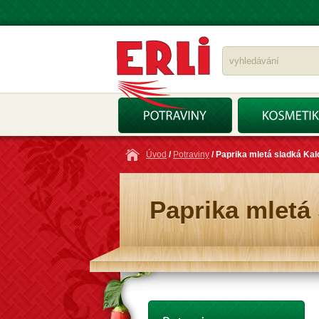
Úvod
/
Potraviny
/ Paprika mletá sladká Kalo
Paprika mletá 