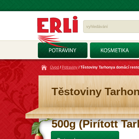
Úvod
/
Potraviny
/ Těstoviny Tarhonya domácí restov
Těstoviny Tarhon
500g (Pirított Ta