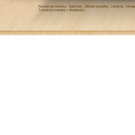
Nosiče na motorky
,
Šatníček
,
Dětské postýlky
,
Lékárna
,
Infrap
Turistické známky v Maďarsku
,