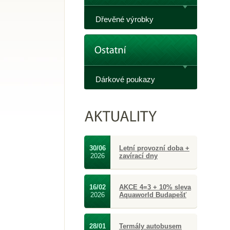
Dřevěné výrobky
Dárkové poukazy
30/06
Letní provozní doba +
2026
zavírací dny
16/02
AKCE 4=3 + 10% sleva
2026
Aquaworld Budapešť
28/01
Termály autobusem