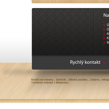
Ú
O
A
K
M
Ty
Nosiče na motorky
,
Šatníček
,
Dětské postýlky
,
Lékárna
,
Infrap
Turistické známky v Maďarsku
,