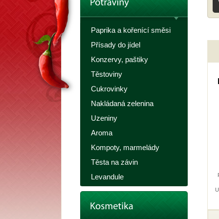
Paprika a kořenící směsi
Přísady do jídel
Konzervy, paštiky
Těstoviny
Cukrovinky
Nakládaná zelenina
Uzeniny
Aroma
Kompoty, marmelády
Těsta na závin
Levandule
U
ml