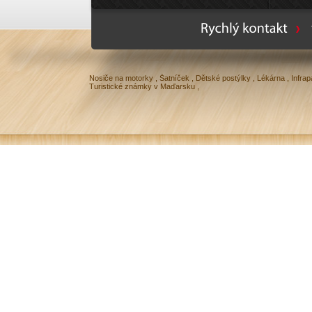
Ty
Nosiče na motorky
,
Šatníček
,
Dětské postýlky
,
Lékárna
,
Infrap
Turistické známky v Maďarsku
,