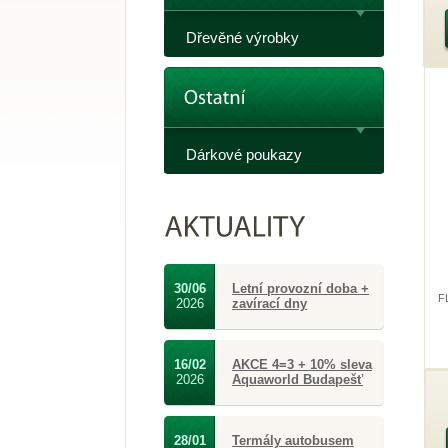
Dřevěné výrobky
Dárkové poukazy
30/06
Letní provozní doba +
F
2026
zavírací dny
16/02
AKCE 4=3 + 10% sleva
2026
Aquaworld Budapešť
28/01
Termály autobusem