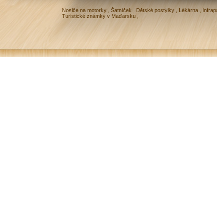
Nosiče na motorky
,
Šatníček
,
Dětské postýlky
,
Lékárna
,
Infrap
Turistické známky v Maďarsku
,