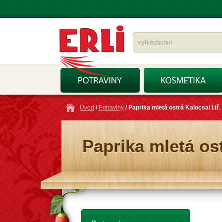
Úvod
/
Potraviny
/ Paprika mletá ostrá Kalocsai I.tř
Paprika mletá ost