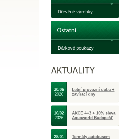
Dřevěné výrobky
Dárkové poukazy
30/06
Letní provozní doba +
2026
zavírací dny
16/02
AKCE 4=3 + 10% sleva
2026
Aquaworld Budapešť
28/01
Termály autobusem