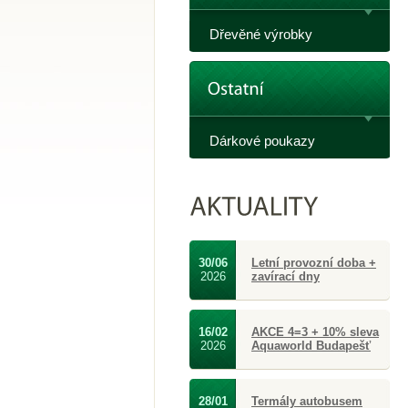
Dřevěné výrobky
Dárkové poukazy
30/06
Letní provozní doba +
2026
zavírací dny
16/02
AKCE 4=3 + 10% sleva
2026
Aquaworld Budapešť
28/01
Termály autobusem