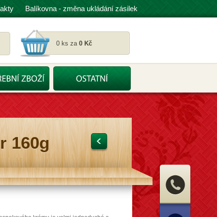
akty
Balíkovna - změna ukládání zásilek
0 ks za
0 Kč
r 160g