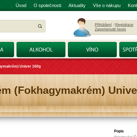
Úvod
O společnosti
Aktuality
Vše o nákupu
Kont
Přihlášení
/
Registrace
Zapomenuté heslo
gymakrém) Univer 160g
ém (Fokhagymakrém) Unive
Popis