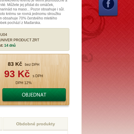
esnekového krému je velmi jednoduché a
nité. Můžete jej přidat do omáček,
rinád na maso... Pozor obsahuje i sůl.
hoto krému se rovná jednomu stroužku
m obsahuje 70% čerstvého mletého
obek pochází z Maďarska.
:
U04
UNIVER PRODUCT ZRT
st:
14 dnů
83 Kč
bez DPH
93 Kč
s DPH
DPH 12%
Obdobné produkty