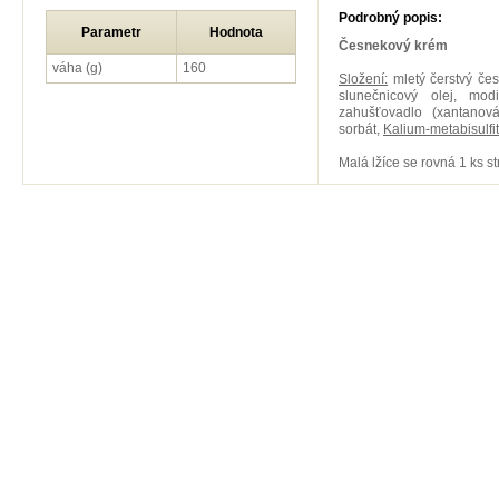
Podrobný popis:
Parametr
Hodnota
Česnekový krém
váha (g)
160
Složení:
mletý čerstvý čes
slunečnicový olej, modi
zahušťovadlo (xantanová
sorbát,
Kalium-metabisulfit
Malá lžíce se rovná 1 ks s