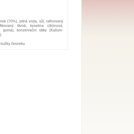
nek (70%), pitná voda, sůl, rafinovaný
fikovaný škrob, kyselina citrónová,
 guma), konzervační látky (Kalium-
).
troužky česneku.