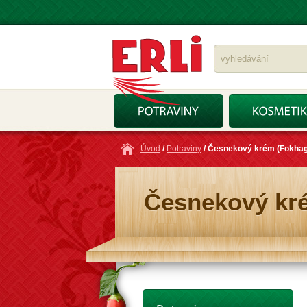
Úvod
/
Potraviny
/ Česnekový krém (Fokha
Česnekový kr