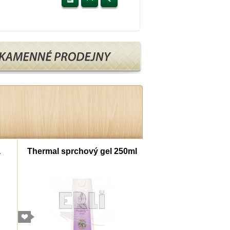
a
Thermal sprchový gel 250ml
Thermal šampon