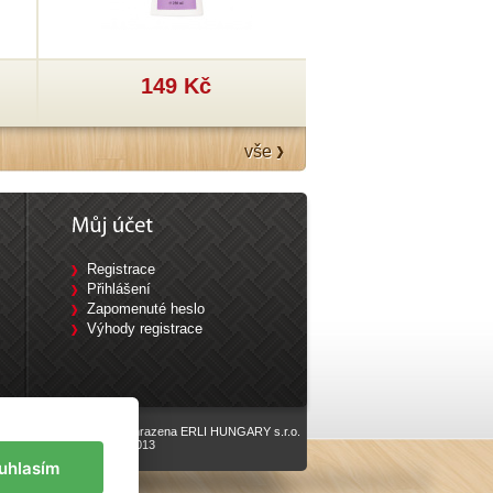
149 Kč
199 Kč
vše
Registrace
Přihlášení
Zapomenuté heslo
Výhody registrace
Všechna práva vyhrazena ERLI HUNGARY s.r.o.
vyrobilo
Eline.cz
, 2013
uhlasím