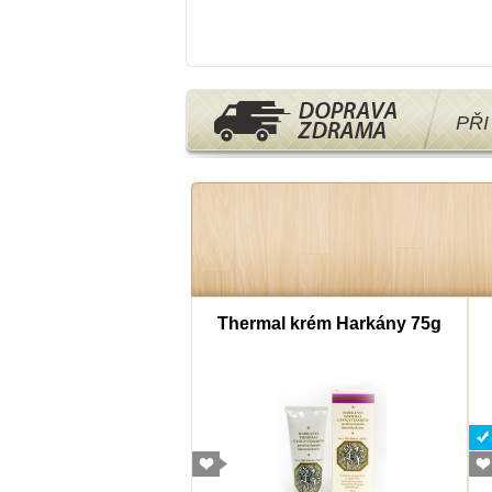
PŘ
mborový cukr 40g
Thermal krém Harkány 75g