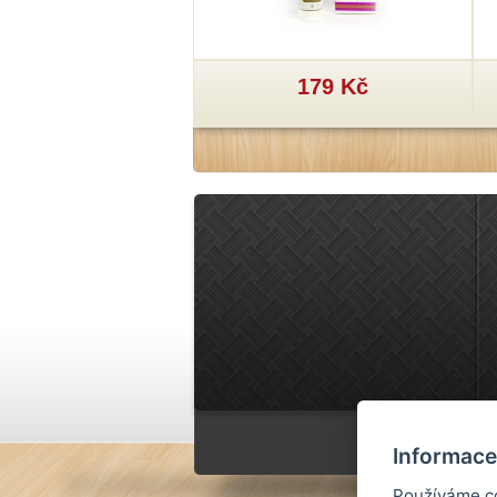
29 Kč
179 Kč
Informace
Používáme co