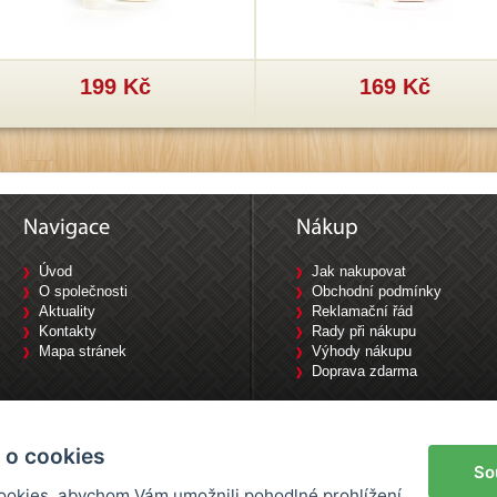
199 Kč
169 Kč
Úvod
Jak nakupovat
O společnosti
Obchodní podmínky
Aktuality
Reklamační řád
Kontakty
Rady při nákupu
Mapa stránek
Výhody nákupu
Doprava zdarma
Tyršova 1840/10, 702 00 Ostrava / Tel: 733 644 777
 o cookies
So
okies, abychom Vám umožnili pohodlné prohlížení