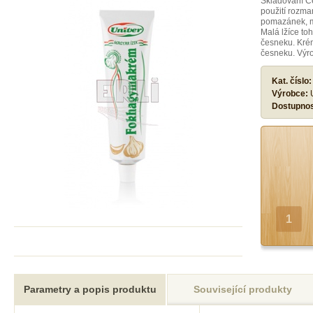
Skladování Č
použití rozma
pomazánek, ma
Malá lžíce to
česneku. Kré
česneku. Výr
Kat. číslo
Výrobce:
Dostupno
Parametry a popis produktu
Související produkty