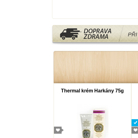
PŘ
mborový cukr 40g
Thermal krém Harkány 75g