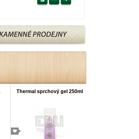
a
Thermal sprchový gel 250ml
Thermal šampon