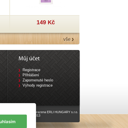
149 Kč
199 Kč
vše
Registrace
Přihlášení
Zapomenuté heslo
Výhody registrace
Všechna práva vyhrazena ERLI HUNGARY s.r.o.
vyrobilo
Eline.cz
, 2013
uhlasím