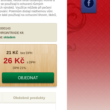
 aromata, neboli tresti obsahující vonné a
, se používají k ochucení různých
ch výrobků. Využít je můžete při pečení
řování. Pokrmům dodají nádhernou vůni.
 také používají na ochucení lihovin, likérů,
:
000143
VIRGINTRADE Kft.
st:
skladem
21 Kč
bez DPH
26 Kč
s DPH
DPH 21%
Obdobné produkty