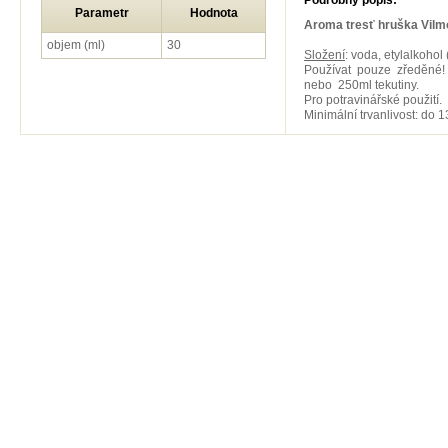
Podrobný popis:
Parametr
Hodnota
Aroma tresť hruška Vilm
objem (ml)
30
Složení
: voda, etylalkohol
Používat pouze zředěné!
nebo 250ml tekutiny.
Pro potravinářské použití.
Minimální trvanlivost: do 