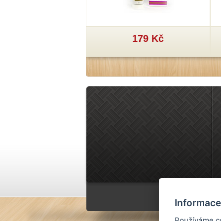
29 Kč
179 Kč
Informace
Používáme co