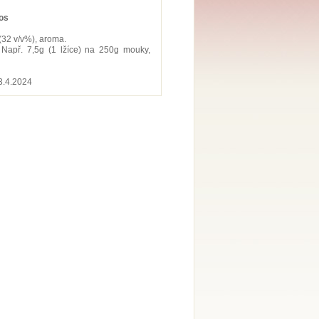
os
 (32 v/v%), aroma.
 Např. 7,5g (1 lžíce) na 250g mouky,
13.4.2024