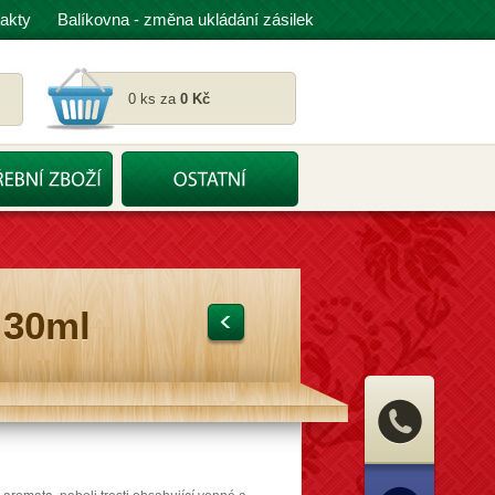
akty
Balíkovna - změna ukládání zásilek
0 ks za
0 Kč
 30ml