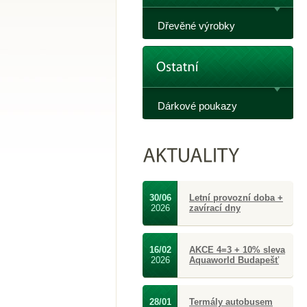
Dřevěné výrobky
Dárkové poukazy
30/06
Letní provozní doba +
2026
zavírací dny
16/02
AKCE 4=3 + 10% sleva
2026
Aquaworld Budapešť
28/01
Termály autobusem