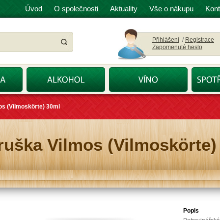
Úvod
O společnosti
Aktuality
Vše o nákupu
Kont
Přihlášení
/
Registrace
Zapomenuté heslo
os (Vilmoskörte) 30ml
ruška Vilmos (Vilmoskörte)
Popis