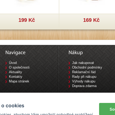
199 Kč
169 Kč
Úvod
Jak nakupovat
O společnosti
Obchodní podmínky
Aktuality
Reklamační řád
Kontakty
Rady při nákupu
Mapa stránek
Výhody nákupu
Doprava zdarma
Tyršova 1840/10, 702 00 Ostrava / Tel: 733 644 777
 o cookies
So
okies, abychom Vám umožnili pohodlné prohlížení