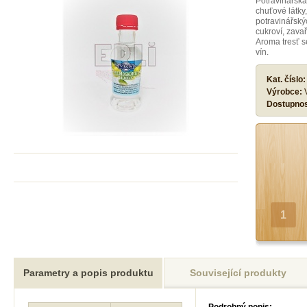
Potravinářská
chuťové látky
potravinářský
cukroví, zava
Aroma tresť se
vín.
Kat. číslo
Výrobce:
Dostupno
Parametry a popis produktu
Související produkty