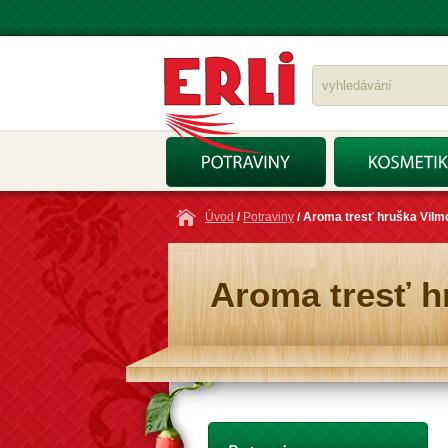
Úvod
/
Potraviny
/ Aroma tresť hruška Vilm
Aroma tresť h