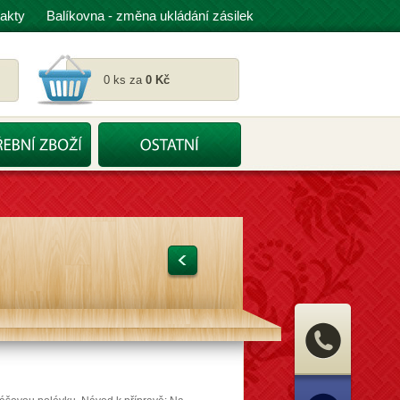
akty
Balíkovna - změna ukládání zásilek
0 ks za
0 Kč