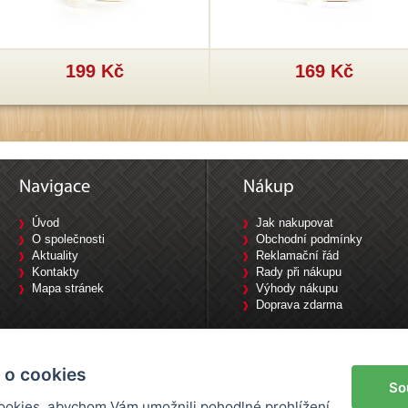
199 Kč
169 Kč
Úvod
Jak nakupovat
O společnosti
Obchodní podmínky
Aktuality
Reklamační řád
Kontakty
Rady při nákupu
Mapa stránek
Výhody nákupu
Doprava zdarma
Tyršova 1840/10, 702 00 Ostrava / Tel: 733 644 777
 o cookies
So
okies, abychom Vám umožnili pohodlné prohlížení