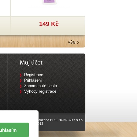
149 Kč
199 Kč
vše
Registrace
Přihlášení
Zapomenuté heslo
Výhody registrace
Všechna práva vyhrazena ERLI HUNGARY s.r.o.
vyrobilo
Eline.cz
, 2013
uhlasím