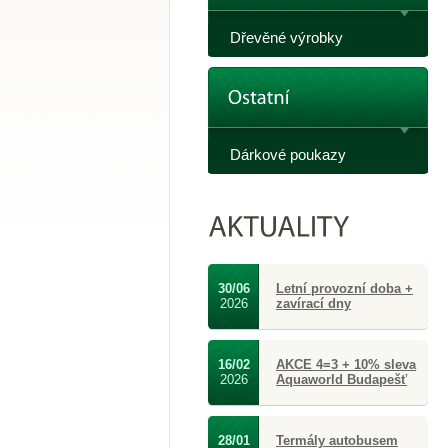
Dřevěné výrobky
Dárkové poukazy
30/06
Letní provozní doba +
2026
zavírací dny
16/02
AKCE 4=3 + 10% sleva
2026
Aquaworld Budapešť
28/01
Termály autobusem