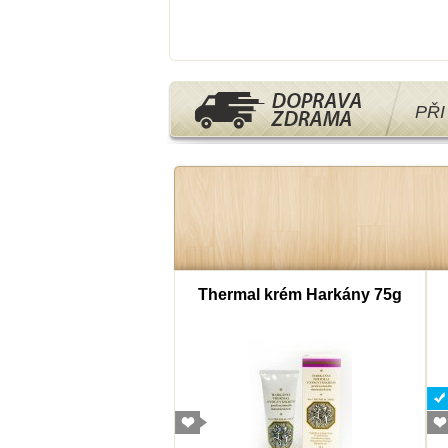
PŘ
mborový cukr 40g
Thermal krém Harkány 75g