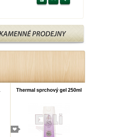
a
Thermal sprchový gel 250ml
Thermal šampon