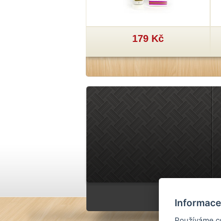
29 Kč
179 Kč
Informace
Používáme co