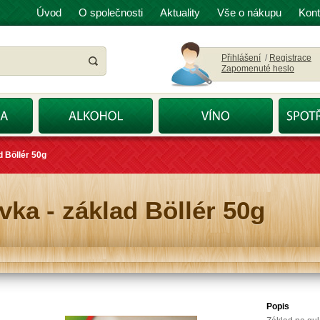
Úvod
O společnosti
Aktuality
Vše o nákupu
Kont
Přihlášení
/
Registrace
Zapomenuté heslo
d Böllér 50g
ka - základ Böllér 50g
Popis