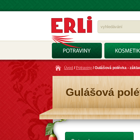
Úvod
/
Potraviny
/ Gulášová polévka - zákla
Gulášová polév