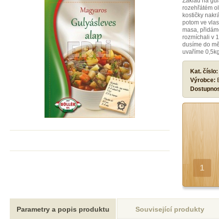
Základ na gul
rozehřátém o
kostičky nak
potom ve vlas
masa, přidáme
rozmíchali v 1
dusíme do mě
uvaříme 0,5kg
Kat. číslo
Výrobce:
Dostupno
Parametry a popis produktu
Související produkty