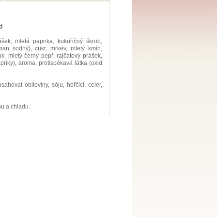
d
ášek, mletá paprika, kukuřičný škrob,
man sodný), cukr, mrkev, mletý kmín,
k, mletý černý pepř, rajčatový prášek,
priky), aroma, protispékavá látka (oxid
hovat obiloviny, sóju, hořčici, celer,
u a chladu.