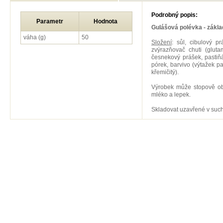
Podrobný popis:
Parametr
Hodnota
Gulášová polévka - zákla
váha (g)
50
Složení
: sůl, cibulový pr
zvýrazňovač chuti (gluta
česnekový prášek, pastiňá
pórek, barvivo (výtažek pa
křemičitý).
Výrobek může stopově obsa
mléko a lepek.
Skladovat uzavřené v such