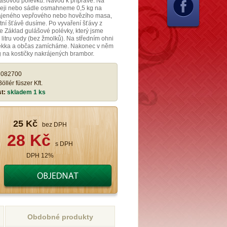
ášovou polévku. Návod k přípravě: Na
leji nebo sádle osmahneme 0,5 kg na
rájeného vepřového nebo hovězího masa,
tní šťávě dusíme. Po vyvaření šťávy z
 Základ gulášové polévky, který jsme
 litru vody (bez žmolků). Na středním ohni
kka a občas zamícháme. Nakonec v něm
 na kostičky nakrájených brambor.
:
082700
Böllér füszer Kft.
st:
skladem 1 ks
25 Kč
bez DPH
28 Kč
s DPH
DPH 12%
Obdobné produkty