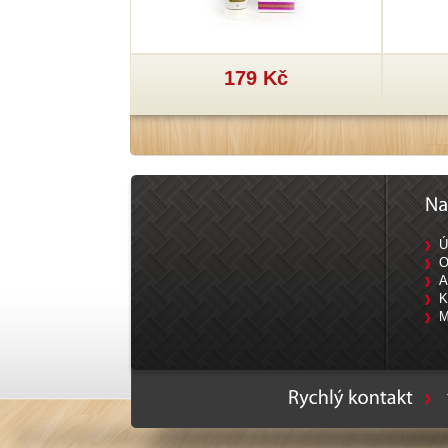
 Kč
179 Kč
Ú
O
A
K
M
Ty