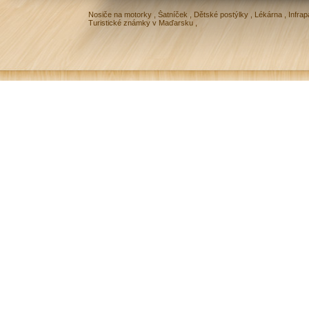
Nosiče na motorky
,
Šatníček
,
Dětské postýlky
,
Lékárna
,
Infrap
Turistické známky v Maďarsku
,