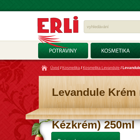
Úvod
/
Kosmetika
/
Kosmetika Levandule
/ Levandul
Levandule Krém 
Kézkrém) 250ml