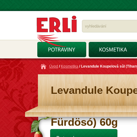
Úvod
/
Kosmetika
/ Levandule Koupelová sůl (Tihan
Levandule Koupel
Fürdösó) 60g