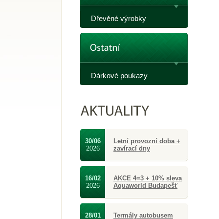
Dřevěné výrobky
Dárkové poukazy
30/06
Letní provozní doba +
2026
zavírací dny
16/02
AKCE 4=3 + 10% sleva
2026
Aquaworld Budapešť
28/01
Termály autobusem