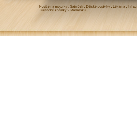
Nosiče na motorky
,
Šatníček
,
Dětské postýlky
,
Lékárna
,
Infrap
Turistické známky v Maďarsku
,