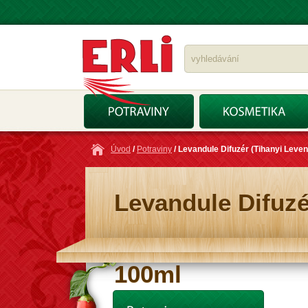
Úvod
/
Potraviny
/ Levandule Difuzér (Tihanyi Leven
Levandule Difuzé
100ml