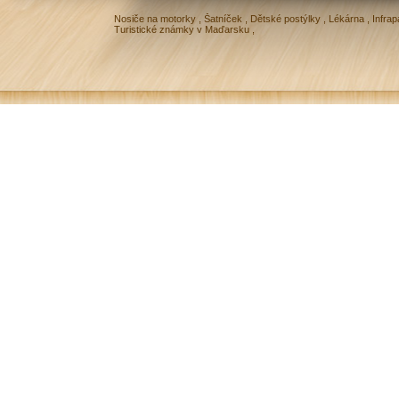
Nosiče na motorky
,
Šatníček
,
Dětské postýlky
,
Lékárna
,
Infrap
Turistické známky v Maďarsku
,