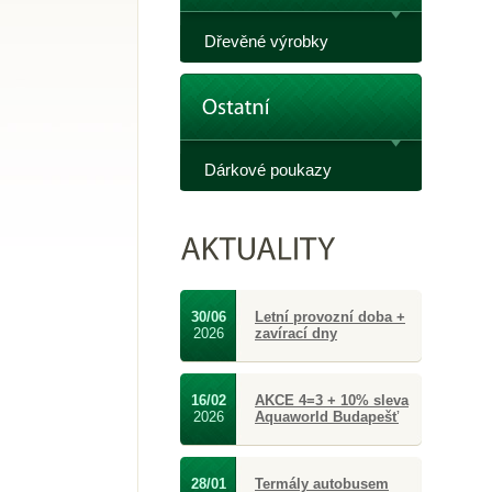
Dřevěné výrobky
Dárkové poukazy
30/06
Letní provozní doba +
2026
zavírací dny
16/02
AKCE 4=3 + 10% sleva
2026
Aquaworld Budapešť
28/01
Termály autobusem