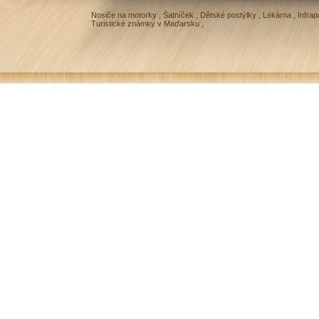
Nosiče na motorky
,
Šatníček
,
Dětské postýlky
,
Lékárna
,
Infrap
Turistické známky v Maďarsku
,