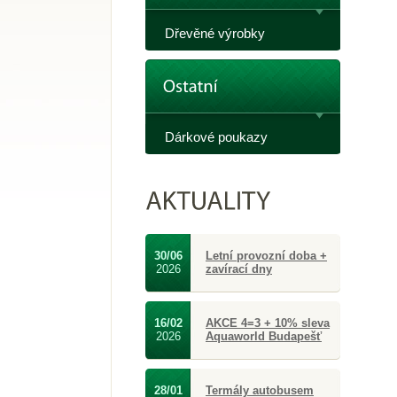
Dřevěné výrobky
Dárkové poukazy
30/06
Letní provozní doba +
2026
zavírací dny
16/02
AKCE 4=3 + 10% sleva
2026
Aquaworld Budapešť
28/01
Termály autobusem