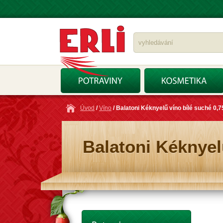
Úvod
/
Víno
/ Balatoni Kéknyelű víno bílé suché 0,7
Balatoni Kéknyel