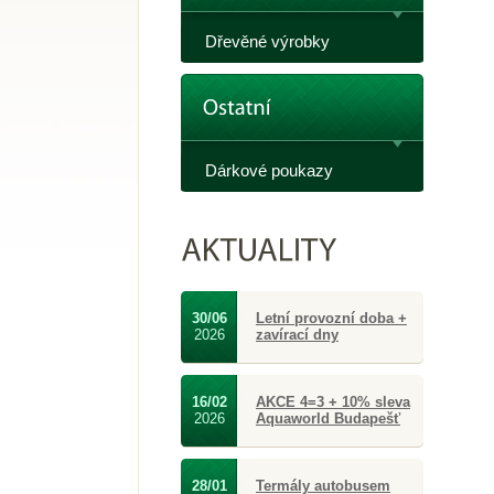
Dřevěné výrobky
Dárkové poukazy
30/06
Letní provozní doba +
2026
zavírací dny
16/02
AKCE 4=3 + 10% sleva
2026
Aquaworld Budapešť
28/01
Termály autobusem