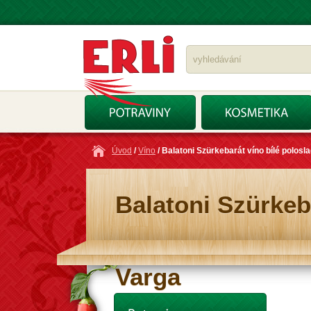
Úvod
/
Víno
/ Balatoni Szürkebarát víno bílé polosl
Balatoni Szürkeba
Varga