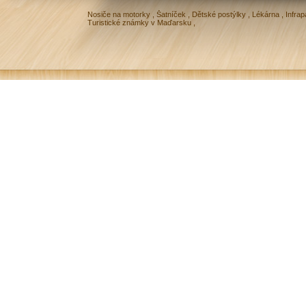
Nosiče na motorky
,
Šatníček
,
Dětské postýlky
,
Lékárna
,
Infrap
Turistické známky v Maďarsku
,