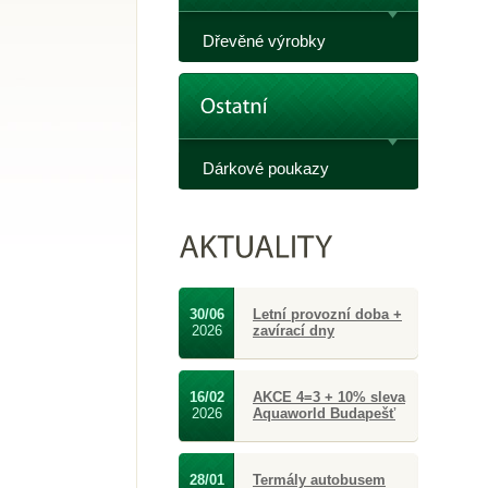
Dřevěné výrobky
Dárkové poukazy
30/06
Letní provozní doba +
2026
zavírací dny
16/02
AKCE 4=3 + 10% sleva
2026
Aquaworld Budapešť
28/01
Termály autobusem