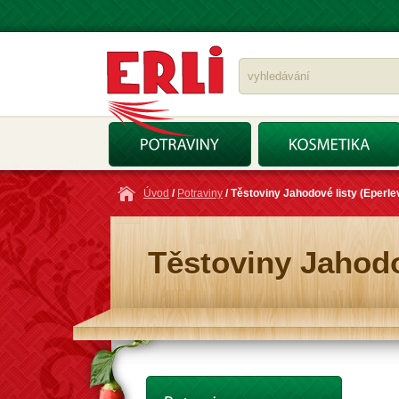
Úvod
/
Potraviny
/ Těstoviny Jahodové listy (Eperle
Těstoviny Jahodo