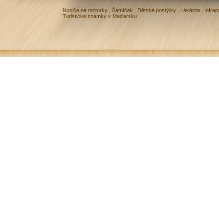
Nosiče na motorky
,
Šatníček
,
Dětské postýlky
,
Lékárna
,
Infrap
Turistické známky v Maďarsku
,