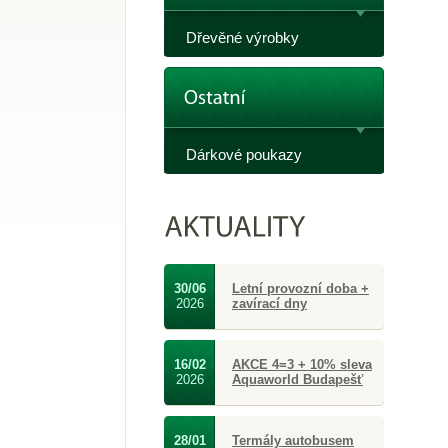
Dřevěné výrobky
Dárkové poukazy
30/06
Letní provozní doba +
2026
zavírací dny
16/02
AKCE 4=3 + 10% sleva
2026
Aquaworld Budapešť
28/01
Termály autobusem