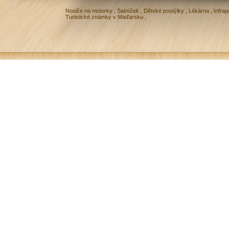
Nosiče na motorky
,
Šatníček
,
Dětské postýlky
,
Lékárna
,
Infrap
Turistické známky v Maďarsku
,