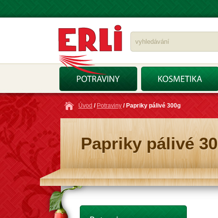
Úvod
/
Potraviny
/ Papriky pálivé 300g
Papriky pálivé 3