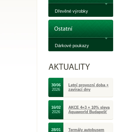
Dřevěné výrobky
Dárkové poukazy
30/06
Letní provozní doba +
2026
zavírací dny
16/02
AKCE 4=3 + 10% sleva
2026
Aquaworld Budapešť
28/01
Termály autobusem