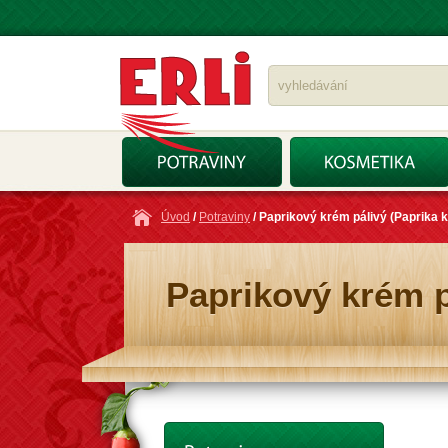
Úvod
/
Potraviny
/ Paprikový krém pálivý (Paprika 
Paprikový krém p