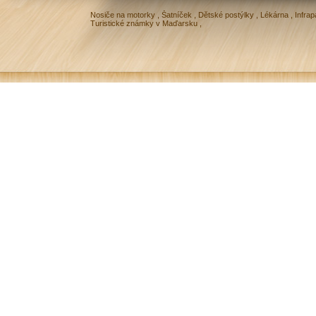
Nosiče na motorky
,
Šatníček
,
Dětské postýlky
,
Lékárna
,
Infrap
Turistické známky v Maďarsku
,