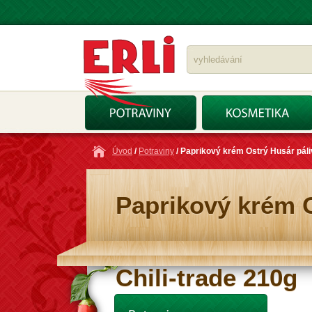
Úvod
/
Potraviny
/ Paprikový krém Ostrý Husár páli
Paprikový krém O
Chili-trade 210g