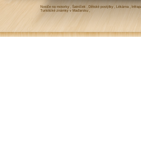
Nosiče na motorky
,
Šatníček
,
Dětské postýlky
,
Lékárna
,
Infrap
Turistické známky v Maďarsku
,