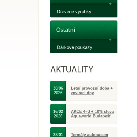
Dřevěné výrobky
Dárkové poukazy
30/06
Letní provozní doba +
2026
zavírací dny
16/02
AKCE 4=3 + 10% sleva
2026
Aquaworld Budapešť
28/01
Termály autobusem