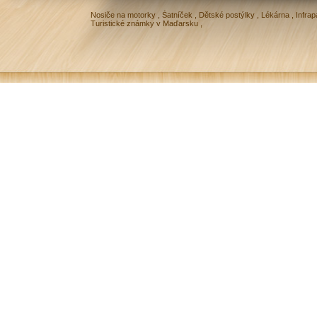
Nosiče na motorky
,
Šatníček
,
Dětské postýlky
,
Lékárna
,
Infrap
Turistické známky v Maďarsku
,