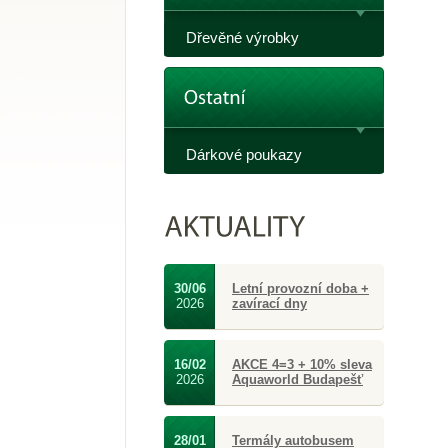
Dřevěné výrobky
Dárkové poukazy
30/06
Letní provozní doba +
2026
zavírací dny
16/02
AKCE 4=3 + 10% sleva
2026
Aquaworld Budapešť
28/01
Termály autobusem