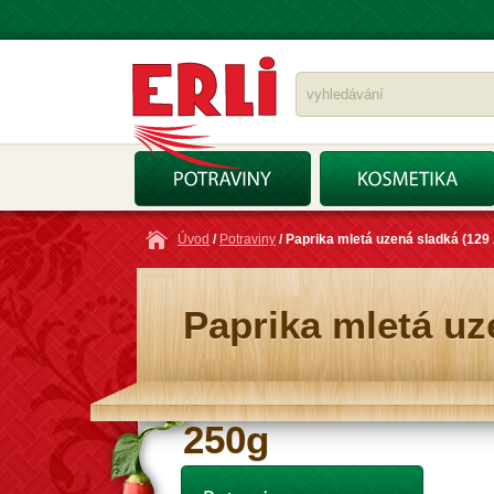
Úvod
/
Potraviny
/ Paprika mletá uzená sladká (129
Paprika mletá uz
250g