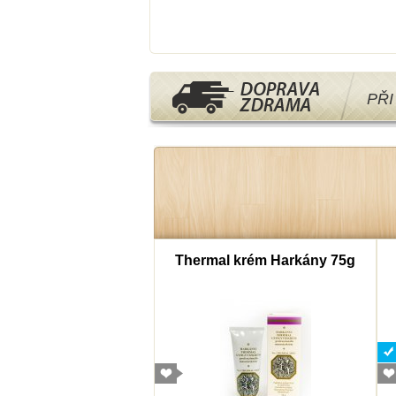
PŘ
mborový cukr 40g
Thermal krém Harkány 75g