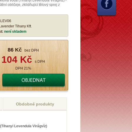
tová voda (Tihanyi Levendula Virágvíz) -
tění obličeje, zklidňující tělový sprej z
:
LEV06
Lavender Tihany Kft.
st:
není skladem
86 Kč
bez DPH
104 Kč
s DPH
DPH 21%
Obdobné produkty
Tihanyi Levendula Virágvíz)