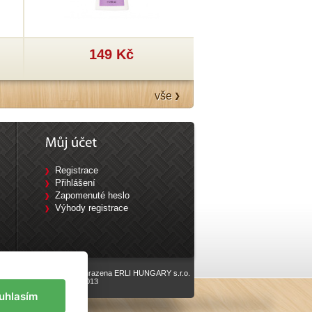
149 Kč
199 Kč
vše
Registrace
Přihlášení
Zapomenuté heslo
Výhody registrace
Všechna práva vyhrazena ERLI HUNGARY s.r.o.
vyrobilo
Eline.cz
, 2013
uhlasím