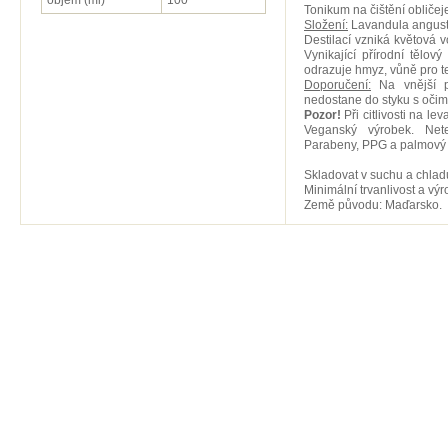
objem (ml)
100
Tonikum na čištění obličeje,
Složení:
Lavandula angustif
Destilací vzniká květová v
Vynikající přírodní tělový
odrazuje hmyz, vůně pro tex
Doporučení:
Na vnější po
nedostane do styku s očima
Pozor!
Při citlivosti na le
Veganský výrobek. Net
Parabeny, PPG a palmový 
Skladovat v suchu a chlad
Minimální trvanlivost a vý
Země původu: Maďarsko.