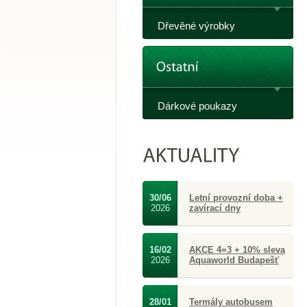
Dřevěné výrobky
Dárkové poukazy
30/06
Letní provozní doba +
2026
zavírací dny
16/02
AKCE 4=3 + 10% sleva
2026
Aquaworld Budapešť
28/01
Termály autobusem