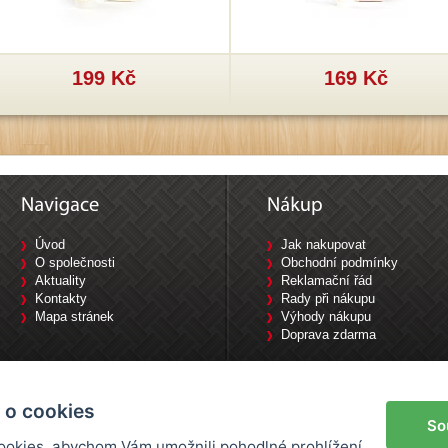
199 Kč
169 Kč
Úvod
Jak nakupovat
O společnosti
Obchodní podmínky
Aktuality
Reklamační řád
Kontakty
Rady při nákupu
Mapa stránek
Výhody nákupu
Doprava zdarma
Tyršova 1840/10, 702 00 Ostrava / Tel: 733 644 777
 o cookies
So
okies, abychom Vám umožnili pohodlné prohlížení