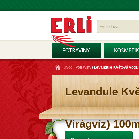
Úvod
/
Potraviny
/ Levandule Květová voda 
Levandule Kvě
Virágvíz) 100m