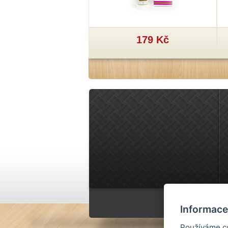
29 Kč
179 Kč
Informace
Používáme co