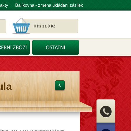
akty
Balíkovna - změna ukládání zásilek
0 ks za
0 Kč
ula