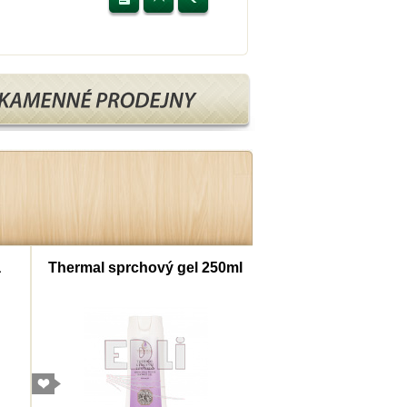
a
Thermal sprchový gel 250ml
Thermal šampon