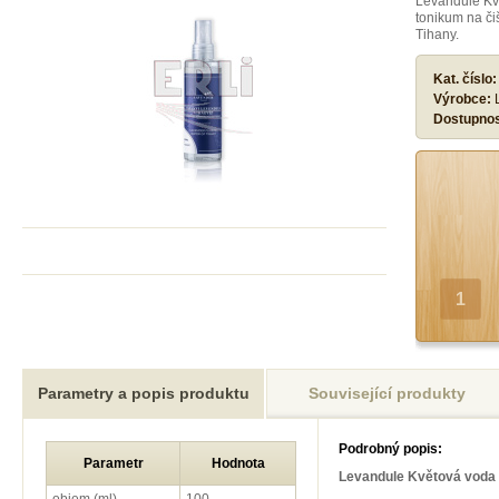
Levandule Kvě
tonikum na čiš
Tihany.
Kat. číslo
Výrobce:
Dostupno
Parametry a popis produktu
Související produkty
Podrobný popis:
Parametr
Hodnota
Levandule Květová voda (