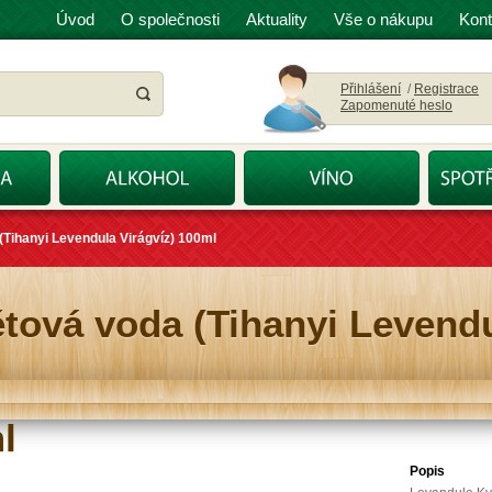
Úvod
O společnosti
Aktuality
Vše o nákupu
Kont
Přihlášení
/
Registrace
Zapomenuté heslo
(Tihanyi Levendula Virágvíz) 100ml
tová voda (Tihanyi Levend
l
Popis