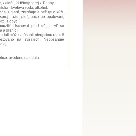
 zklidňující tělový sprej z Tihany.
olia - květová voda, alkohol.
oda. Chladí, zklidňuje a pečuje o kůži.
 sprej - čistí pleť, péče po opalování,
til a obydlí.
užití! Uschovat před dětmi! Ať se
 a sliznicí!
vanduli může způsobit alergickou reakci!
estováno na zvířatech. Neobsahuje
olej.
u.
robce: uvedeno na obalu.