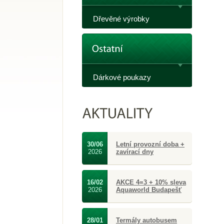
Dřevěné výrobky
Dárkové poukazy
30/06
Letní provozní doba +
2026
zavírací dny
16/02
AKCE 4=3 + 10% sleva
2026
Aquaworld Budapešť
28/01
Termály autobusem