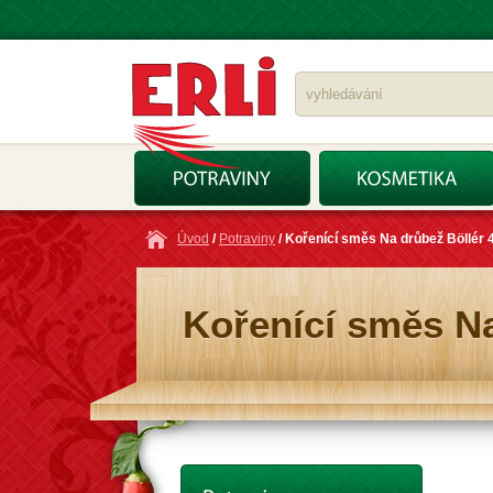
Úvod
/
Potraviny
/ Kořenící směs Na drůbež Böllér 
Kořenící směs Na