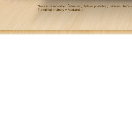
Nosiče na motorky
,
Šatníček
,
Dětské postýlky
,
Lékárna
,
Infrap
Turistické známky v Maďarsku
,