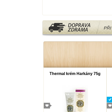
PŘ
mborový cukr 40g
Thermal krém Harkány 75g