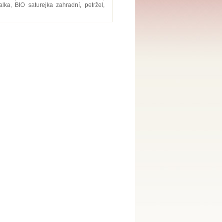
lka, BIO saturejka zahradní, petržel,