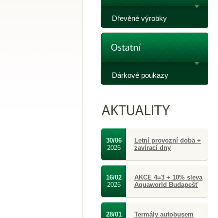
Dřevěné výrobky
Dárkové poukazy
30/06
Letní provozní doba +
2026
zavírací dny
16/02
AKCE 4=3 + 10% sleva
2026
Aquaworld Budapešť
28/01
Termály autobusem