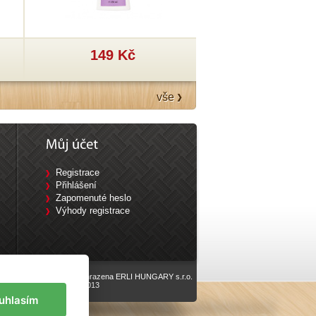
149 Kč
199 Kč
vše
Registrace
Přihlášení
Zapomenuté heslo
Výhody registrace
Všechna práva vyhrazena ERLI HUNGARY s.r.o.
vyrobilo
Eline.cz
, 2013
uhlasím