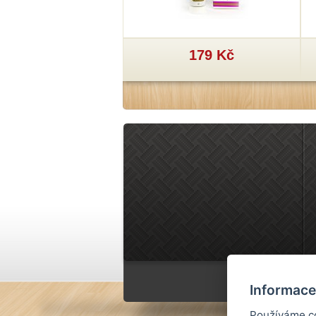
29 Kč
179 Kč
Informace
Používáme co