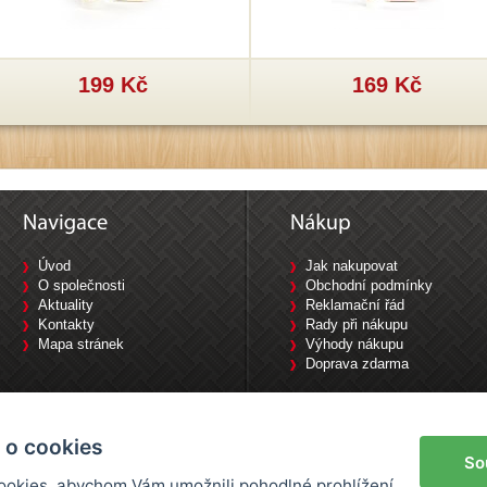
199 Kč
169 Kč
Úvod
Jak nakupovat
O společnosti
Obchodní podmínky
Aktuality
Reklamační řád
Kontakty
Rady při nákupu
Mapa stránek
Výhody nákupu
Doprava zdarma
Tyršova 1840/10, 702 00 Ostrava / Tel: 733 644 777
 o cookies
So
okies, abychom Vám umožnili pohodlné prohlížení