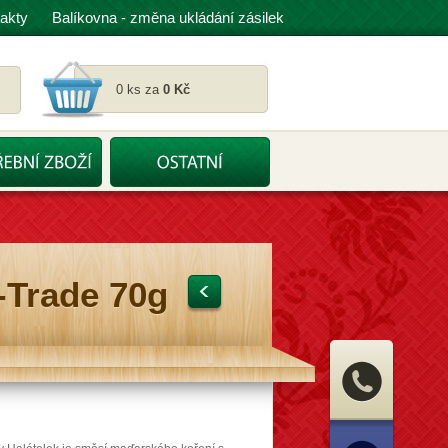
akty
Balíkovna - změna ukládání zásilek
0 ks za
0 Kč
i-Trade 70g