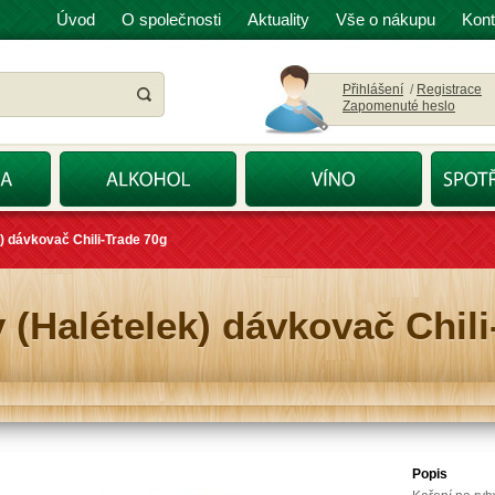
Úvod
O společnosti
Aktuality
Vše o nákupu
Kont
Přihlášení
/
Registrace
Zapomenuté heslo
k) dávkovač Chili-Trade 70g
 (Halételek) dávkovač Chil
Popis