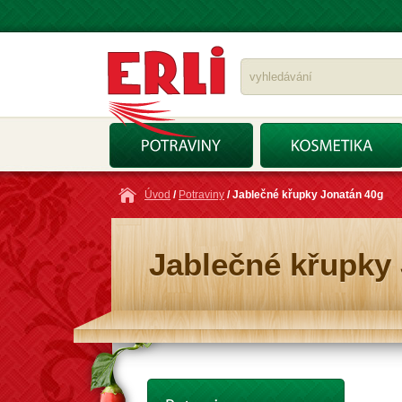
Úvod
/
Potraviny
/ Jablečné křupky Jonatán 40g
Jablečné křupky