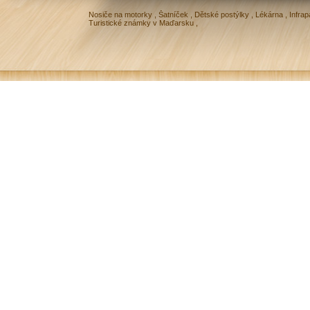
Nosiče na motorky
,
Šatníček
,
Dětské postýlky
,
Lékárna
,
Infrap
Turistické známky v Maďarsku
,