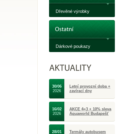
Dřevěné výrobky
Dárkové poukazy
30/06
Letní provozní doba +
2026
zavírací dny
16/02
AKCE 4=3 + 10% sleva
2026
Aquaworld Budapešť
28/01
Termály autobusem