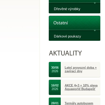
Dřevěné výrobky
Dárkové poukazy
30/06
Letní provozní doba +
2026
zavírací dny
16/02
AKCE 4=3 + 10% sleva
2026
Aquaworld Budapešť
28/01
Termály autobusem