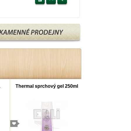
a
Thermal sprchový gel 250ml
Thermal šampon