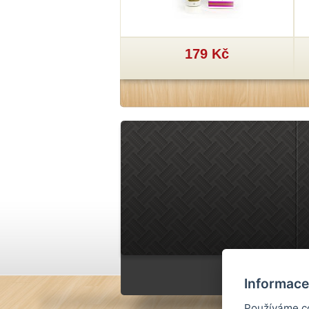
29 Kč
179 Kč
Informace
Používáme co