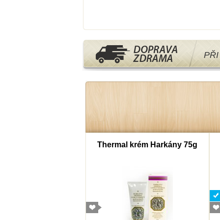
PŘ
mborový cukr 40g
Thermal krém Harkány 75g