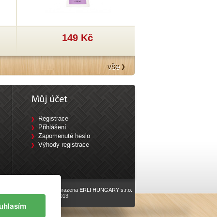
149 Kč
199 Kč
vše
Registrace
Přihlášení
Zapomenuté heslo
Výhody registrace
Všechna práva vyhrazena ERLI HUNGARY s.r.o.
vyrobilo
Eline.cz
, 2013
uhlasím