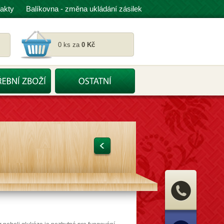
akty
Balíkovna - změna ukládání zásilek
0 ks za
0 Kč