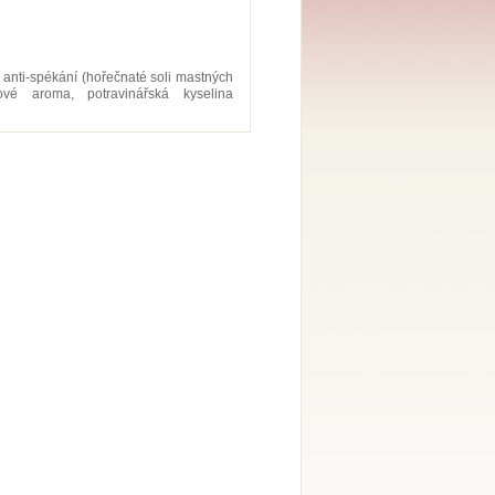
anti-spékání (hořečnaté soli mastných
dové aroma, potravinářská kyselina