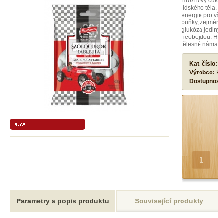
Hroznový cukr
lidského těla
energie pro v
buňky, zejmén
glukóza jedin
neobejdou. H
tělesné námaz
Kat. číslo
Výrobce:
Dostupno
Parametry a popis produktu
Související produkty