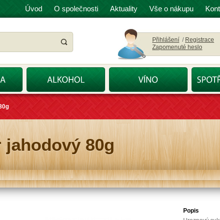
Úvod
O společnosti
Aktuality
Vše o nákupu
Kont
Přihlášení
/
Registrace
Zapomenuté heslo
80g
 jahodový 80g
Popis