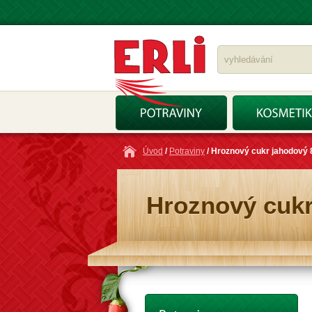
Úvod
/
Potraviny
/ Hroznový cukr jahodový 
Hroznový cukr