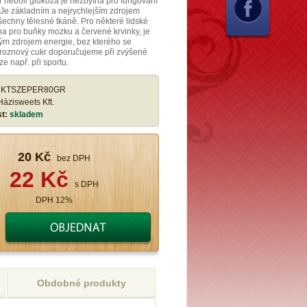
 neboli glukóza je nezbytná pro fungování
. Je základním a nejrychlejším zdrojem
šechny tělesné tkáně. Pro některé lidské
a pro buňky mozku a červené krvinky, je
ým zdrojem energie, bez kterého se
roznový cukr doporučujeme při zvýšené
e např. při sportu.
:
KTSZEPER80GR
Házisweets Kft.
st:
skladem
20 Kč
bez DPH
22 Kč
s DPH
DPH 12%
Obdobné produkty