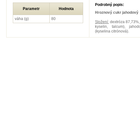
Podrobný popis:
Parametr
Hodnota
Hroznový cukr jahodový
váha (g)
80
Složení:
dextróza 87,73%, 
kyselin, talcum), jaho
(kyselina citrónová).