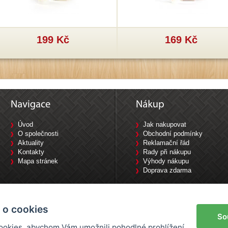
199 Kč
169 Kč
Úvod
Jak nakupovat
O společnosti
Obchodní podmínky
Aktuality
Reklamační řád
Kontakty
Rady při nákupu
Mapa stránek
Výhody nákupu
Doprava zdarma
Tyršova 1840/10, 702 00 Ostrava / Tel: 733 644 777
 o cookies
So
okies, abychom Vám umožnili pohodlné prohlížení