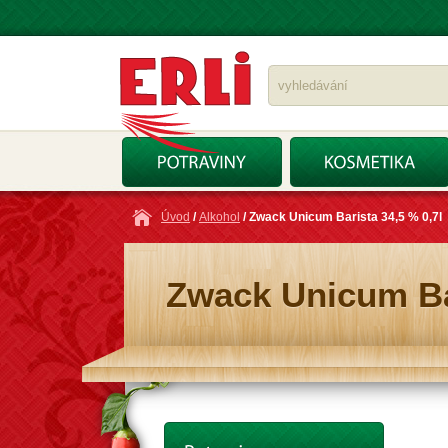
Úvod
/
Alkohol
/ Zwack Unicum Barista 34,5 % 0,7l
Zwack Unicum Bar