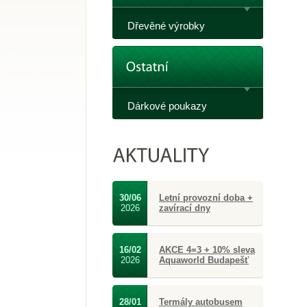
Dřevěné výrobky
Dárkové poukazy
30/06
Letní provozní doba +
2026
zavírací dny
16/02
AKCE 4=3 + 10% sleva
2026
Aquaworld Budapešť
28/01
Termály autobusem