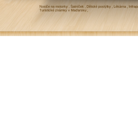
Nosiče na motorky
,
Šatníček
,
Dětské postýlky
,
Lékárna
,
Infrap
Turistické známky v Maďarsku
,