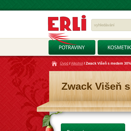
Úvod
/
Alkohol
/ Zwack Višeň s medem 30% 
Zwack Višeň 