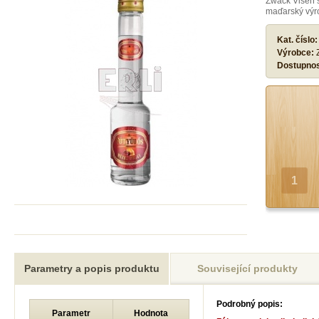
Zwack Višeň 
maďarský výro
Kat. číslo
Výrobce:
Dostupno
Parametry a popis produktu
Související produkty
Podrobný popis:
Parametr
Hodnota