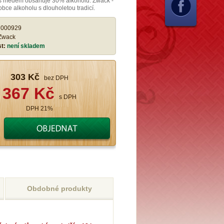
s medem obsahuje 30% alkoholu. Zwack -
bce alkoholu s dlouholetou tradicí.
:
000929
Zwack
st:
není skladem
303 Kč
bez DPH
367 Kč
s DPH
DPH 21%
Obdobné produkty