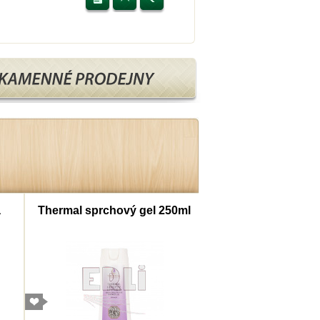
a
Thermal sprchový gel 250ml
Thermal šampon