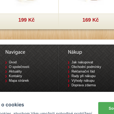
199 Kč
169 Kč
Úvod
Jak nakupovat
O společnosti
Obchodní podmínky
Aktuality
Reklamační řád
Kontakty
Rady při nákupu
Mapa stránek
Výhody nákupu
Doprava zdarma
Tyršova 1840/10, 702 00 Ostrava / Tel: 733 644 777
 o cookies
So
okies, abychom Vám umožnili pohodlné prohlížení