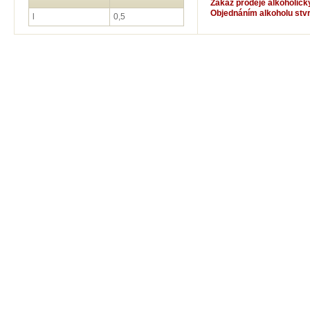
Zákaz prodeje alkoholick
Objednáním alkoholu stvrzu
l
0,5