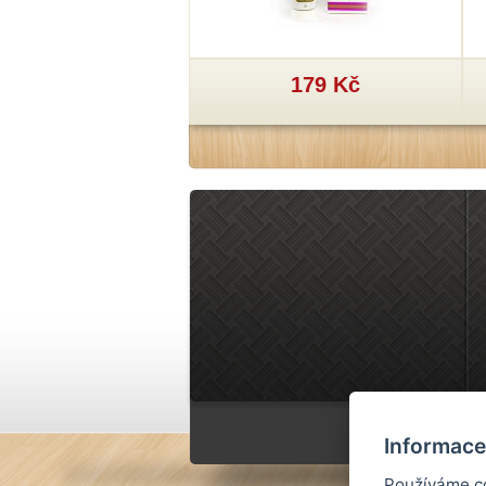
29 Kč
179 Kč
Informace
Používáme co