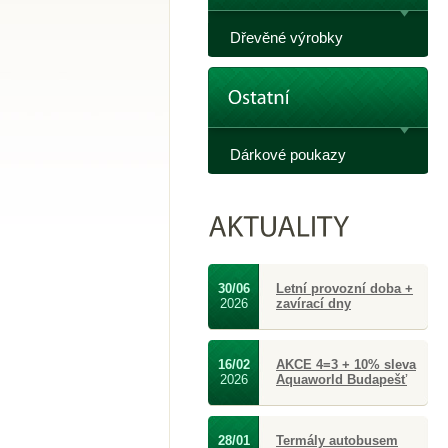
Dřevěné výrobky
Dárkové poukazy
30/06
Letní provozní doba +
2026
zavírací dny
16/02
AKCE 4=3 + 10% sleva
2026
Aquaworld Budapešť
28/01
Termály autobusem