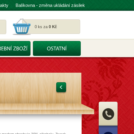
akty
Balíkovna - změna ukládání zásilek
0 ks za
0 Kč