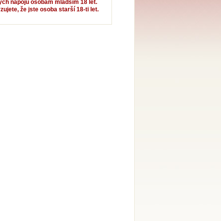
ých nápojů osobám mladším 18 let.
jete, že jste osoba starší 18-ti let.