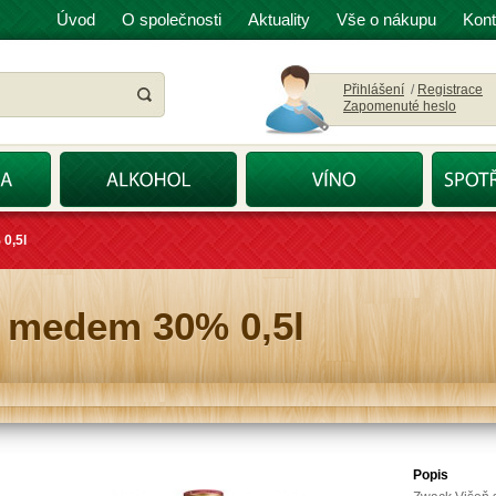
Úvod
O společnosti
Aktuality
Vše o nákupu
Kont
Přihlášení
/
Registrace
Zapomenuté heslo
0,5l
s medem 30% 0,5l
Popis