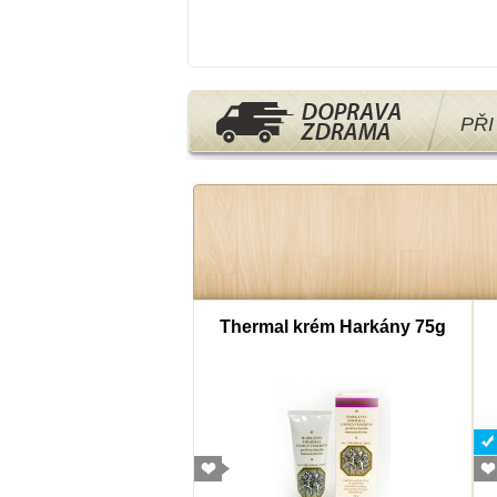
PŘ
mborový cukr 40g
Thermal krém Harkány 75g