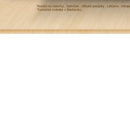
Nosiče na motorky
,
Šatníček
,
Dětské postýlky
,
Lékárna
,
Infrap
Turistické známky v Maďarsku
,