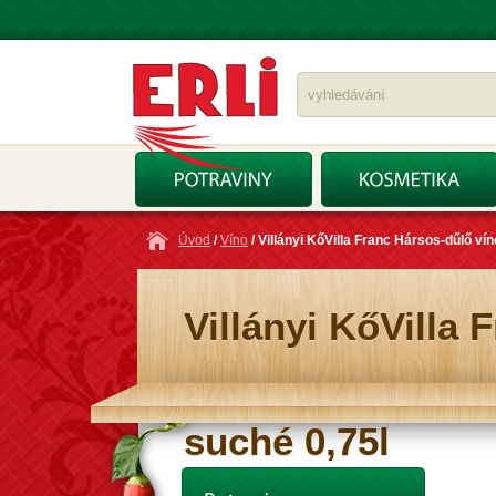
Úvod
/
Víno
/ Villányi KőVilla Franc Hársos-dűlő ví
Villányi KőVilla
suché 0,75l