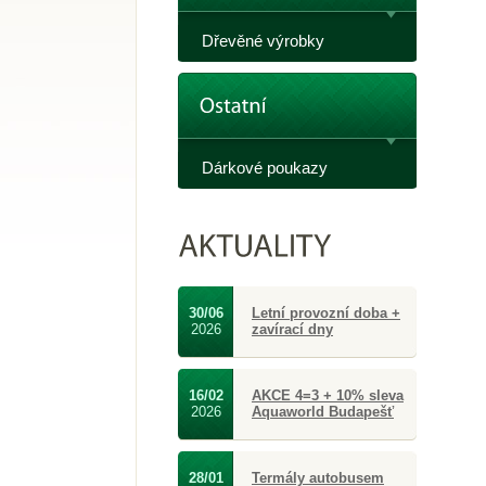
Dřevěné výrobky
Dárkové poukazy
30/06
Letní provozní doba +
2026
zavírací dny
16/02
AKCE 4=3 + 10% sleva
2026
Aquaworld Budapešť
28/01
Termály autobusem