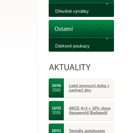
Dřevěné výrobky
Dárkové poukazy
30/06
Letní provozní doba +
2026
zavírací dny
16/02
AKCE 4=3 + 10% sleva
2026
Aquaworld Budapešť
28/01
Termály autobusem