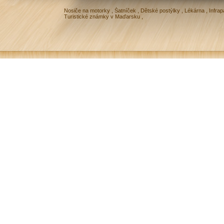
Nosiče na motorky
,
Šatníček
,
Dětské postýlky
,
Lékárna
,
Infrap
Turistické známky v Maďarsku
,