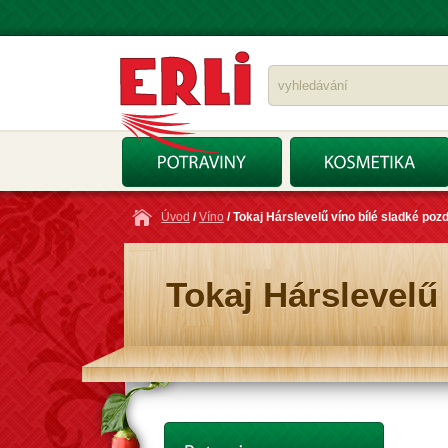
Úvod
/
Víno
/ Tokaj Hárslevelű víno bílé sladké pozd
Tokaj Hárslevelű 