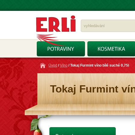
Úvod
/
Víno
/ Tokaj Furmint víno bílé suché 0,75l
Tokaj Furmint vín