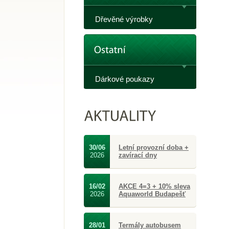
Dřevěné výrobky
Dárkové poukazy
30/06
Letní provozní doba +
2026
zavírací dny
16/02
AKCE 4=3 + 10% sleva
2026
Aquaworld Budapešť
28/01
Termály autobusem