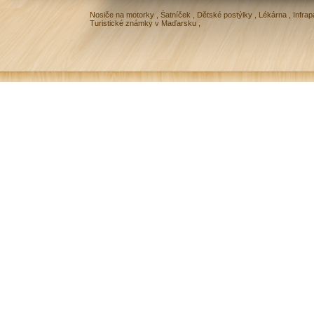
Nosiče na motorky
,
Šatníček
,
Dětské postýlky
,
Lékárna
,
Infrap
Turistické známky v Maďarsku
,