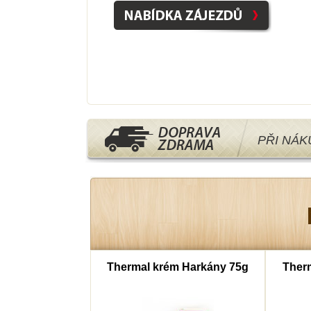
PŘI NÁ
ý cukr 40g
Thermal krém Harkány 75g
Therm