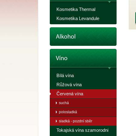
Kosmetika Thermal
Kosmetika Levandule
Bílá vína
Růžová vína
Červená vína
suchá
polosladká
sladká - pozdní sběr
Tokajská vína szamorodni