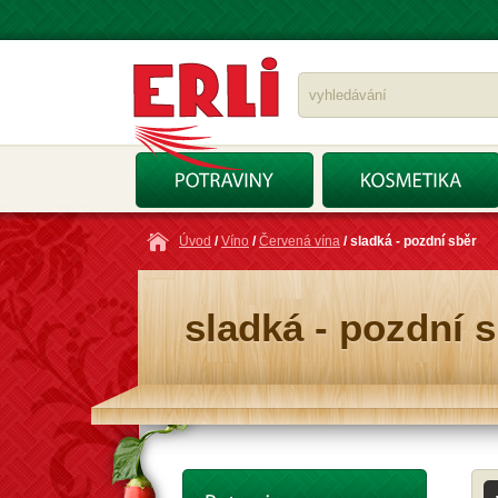
Úvod
/
Víno
/
Červená vína
/ sladká - pozdní sběr
sladká - pozdní 