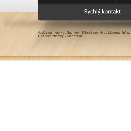
Ty
Nosiče na motorky
,
Šatníček
,
Dětské postýlky
,
Lékárna
,
Infrap
Turistické známky v Maďarsku
,