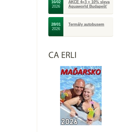
16/02
AKCE 4=3 + 10% sleva
2026
Aquaworld Budapešť
28/01
Termály autobusem
2026