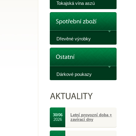
Tokajská vína aszú
Dřevěné výrobky
Dárkové poukazy
30/06
Letní provozní doba +
2026
zavírací dny