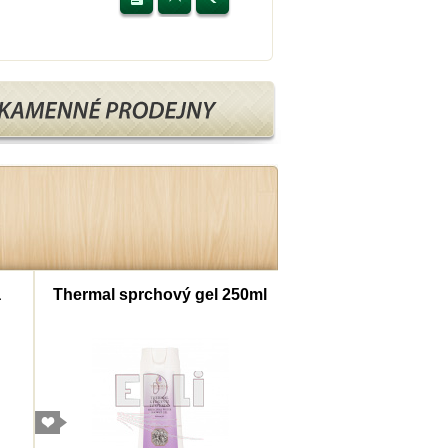
a
Thermal sprchový gel 250ml
Thermal šampon