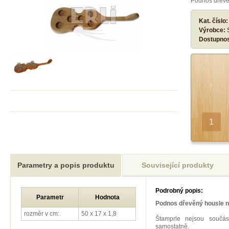
Podnos dřevě
Kat. číslo
Výrobce:
Dostupno
Parametry a popis produktu
Související produkty
Podrobný popis:
Parametr
Hodnota
Podnos dřevěný housle n
rozměr v cm:
50 x 17 x 1,8
Štamprle nejsou součás
samostatně.