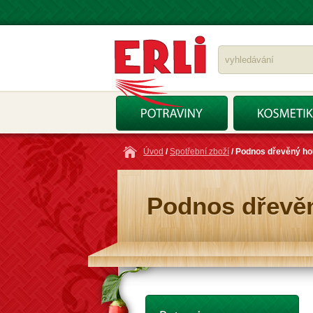
Úvod
/
Spotřební zboží
/ Podnos dřevěný ho
Podnos dřevěn