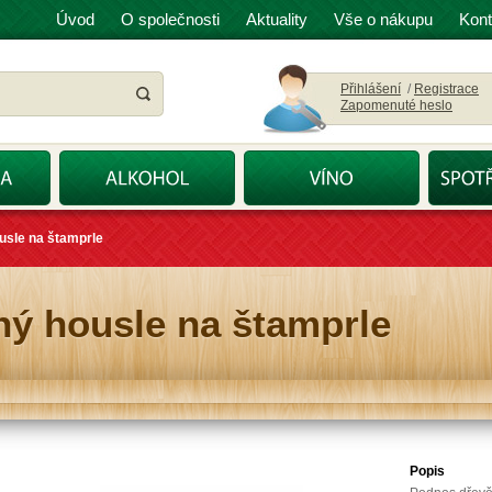
Úvod
O společnosti
Aktuality
Vše o nákupu
Kont
Přihlášení
/
Registrace
Zapomenuté heslo
usle na štamprle
ý housle na štamprle
Popis