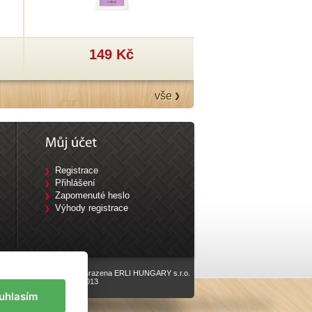
149 Kč
199 Kč
vše
Registrace
Přihlášení
Zapomenuté heslo
Výhody registrace
Všechna práva vyhrazena ERLI HUNGARY s.r.o.
vyrobilo
Eline.cz
, 2013
uhlasím