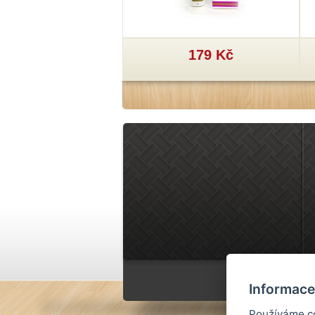
29 Kč
179 Kč
Informace
Používáme co