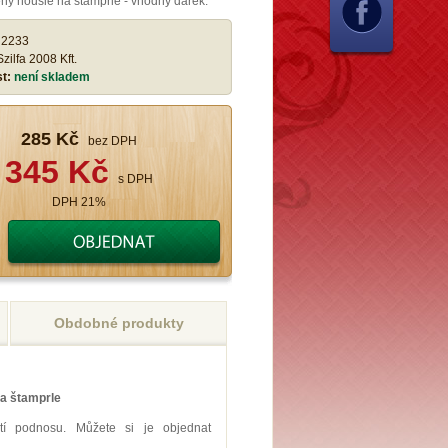
ný housle na štamprle - vhodný dárek.
:
2233
Szilfa 2008 Kft.
st:
není skladem
285 Kč
bez DPH
345 Kč
s DPH
DPH 21%
Obdobné produkty
a štamprle
tí podnosu. Můžete si je objednat