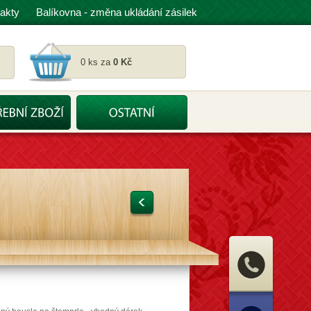
akty
Balíkovna - změna ukládání zásilek
0 ks za
0 Kč