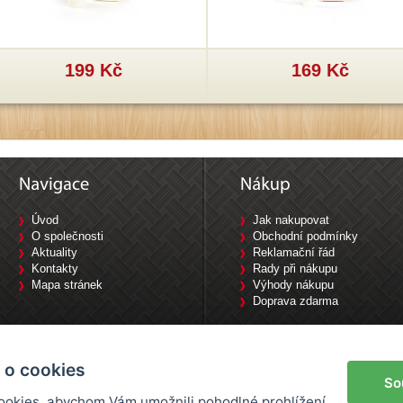
199 Kč
169 Kč
Úvod
Jak nakupovat
O společnosti
Obchodní podmínky
Aktuality
Reklamační řád
Kontakty
Rady při nákupu
Mapa stránek
Výhody nákupu
Doprava zdarma
Tyršova 1840/10, 702 00 Ostrava / Tel: 733 644 777
 o cookies
So
okies, abychom Vám umožnili pohodlné prohlížení