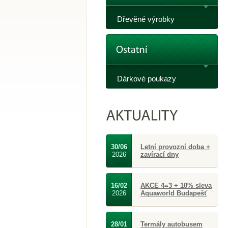
Dřevěné výrobky
Dárkové poukazy
30/06
Letní provozní doba +
2026
zavírací dny
16/02
AKCE 4=3 + 10% sleva
2026
Aquaworld Budapešť
28/01
Termály autobusem