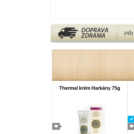
PŘ
mborový cukr 40g
Thermal krém Harkány 75g