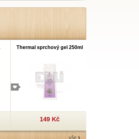
a
Thermal sprchový gel 250ml
Thermal šampon
149 Kč
199 Kč
vše