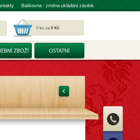
ontakty
Balíkovna - změna ukládání zásilek
0 ks za
0 Kč