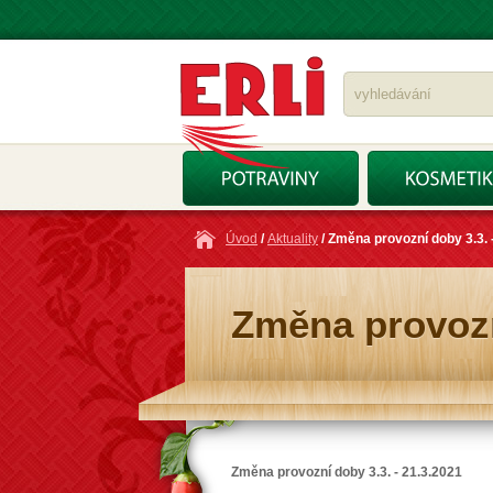
Úvod
/
Aktuality
/ Změna provozní doby 3.3. 
Změna provozní
Změna provozní doby 3.3. - 21.3.2021