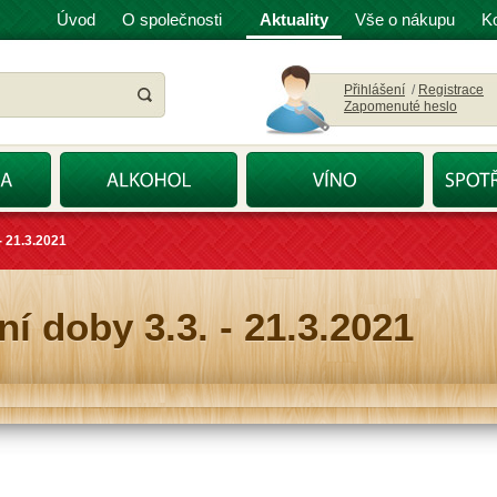
Úvod
O společnosti
Aktuality
Vše o nákupu
K
Přihlášení
/
Registrace
Zapomenuté heslo
- 21.3.2021
 doby 3.3. - 21.3.2021