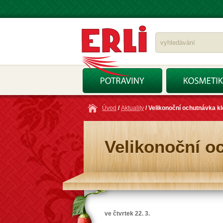
Úvod
/
Aktuality
/ Velikonoční ochutnávka k
Velikonoční o
ve čtvrtek 22. 3.