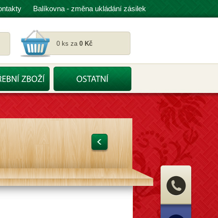
ontakty
Balíkovna - změna ukládání zásilek
0 ks za
0 Kč