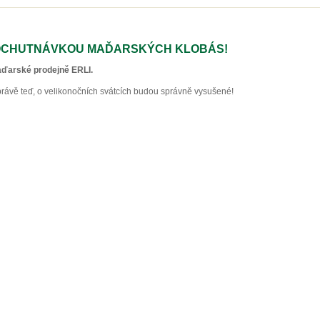
ČNÍ OCHUTNÁVKOU MAĎARSKÝCH KLOBÁS!
Maďarské prodejně ERLI.
 právě teď, o velikonočních svátcích budou správně vysušené!