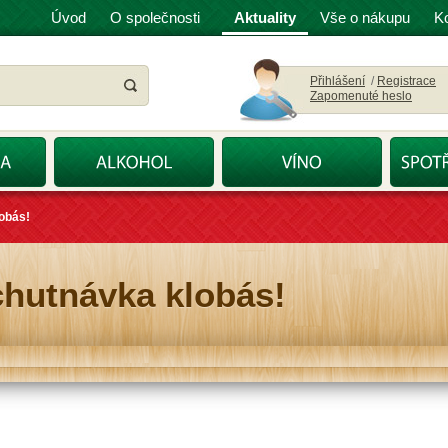
Úvod
O společnosti
Aktuality
Vše o nákupu
K
Přihlášení
/
Registrace
Zapomenuté heslo
lobás!
chutnávka klobás!