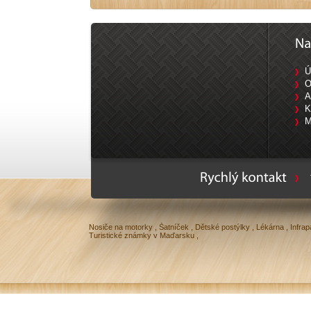
Ú
O
A
K
M
Ty
Nosiče na motorky
,
Šatníček
,
Dětské postýlky
,
Lékárna
,
Infrap
Turistické známky v Maďarsku
,