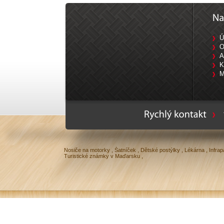
Ú
O
A
K
M
Ty
Nosiče na motorky
,
Šatníček
,
Dětské postýlky
,
Lékárna
,
Infrap
Turistické známky v Maďarsku
,