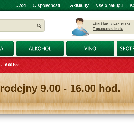
Úvod
O společnosti
Aktuality
Vše o nákupu
K
Přihlášení
/
Registrace
Zapomenuté heslo
 - 16.00 hod.
rodejny 9.00 - 16.00 hod.