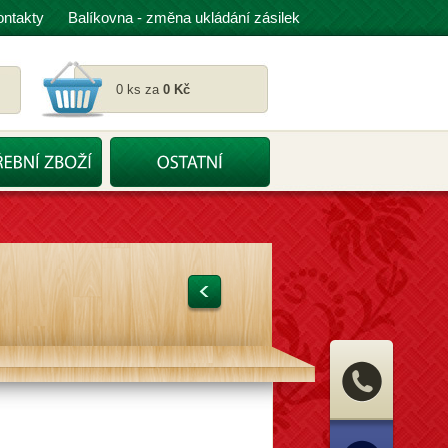
ontakty
Balíkovna - změna ukládání zásilek
0 ks za
0 Kč