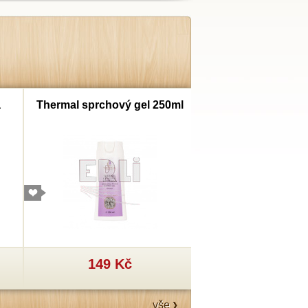
a
Thermal sprchový gel 250ml
Thermal šampon
149 Kč
199 Kč
vše