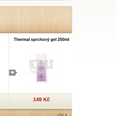
a
Thermal sprchový gel 250ml
Thermal šampon
149 Kč
199 Kč
vše