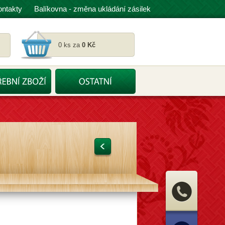
ontakty
Balíkovna - změna ukládání zásilek
0 ks za
0 Kč