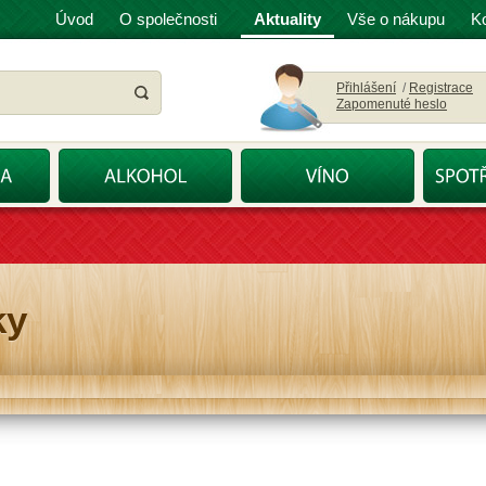
Úvod
O společnosti
Aktuality
Vše o nákupu
K
Přihlášení
/
Registrace
Zapomenuté heslo
ky