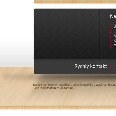
Ú
O
A
K
M
Ty
Nosiče na motorky
,
Šatníček
,
Dětské postýlky
,
Lékárna
,
Infrap
Turistické známky v Maďarsku
,