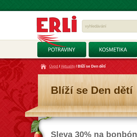
Úvod
/
Aktuality
/ Blíží se Den dětí
Blíží se Den dětí
Sleva 30% na bonbó