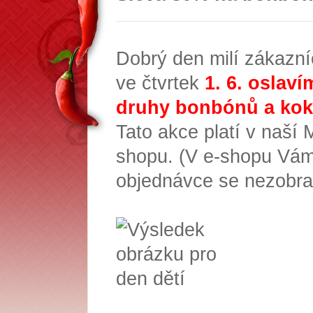
Dobrý den milí zákazní
ve čtvrtek
1. 6. oslaví
druhy bonbónů a kok
Tato akce platí v naší
shopu. (V e-shopu Vám
objednávce se nezobra