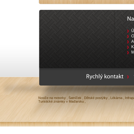
Ú
O
A
K
M
Ty
Nosiče na motorky
,
Šatníček
,
Dětské postýlky
,
Lékárna
,
Infrap
Turistické známky v Maďarsku
,