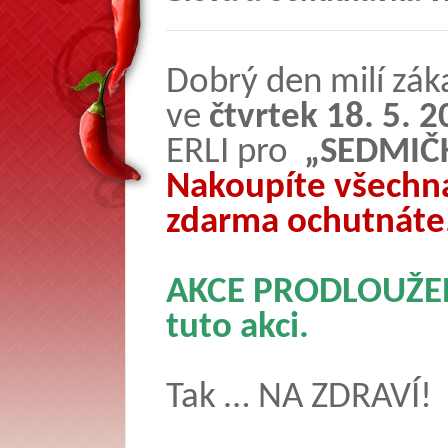
Dobrý den milí záka
ve
čtvrtek 18. 5. 
ERLI pro
„SEDMIČ
Nakoupíte všechna 
zdarma ochutnáte
AKCE PRODLOUŽENA!
tuto akci.
Tak … NA ZDRAVÍ!