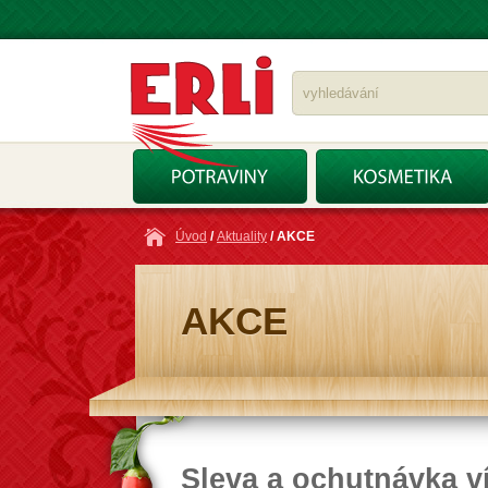
Úvod
/
Aktuality
/ AKCE
AKCE
Sleva a ochutnávka v